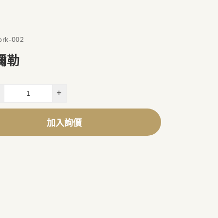
rk-002
彌勒
+
加入詢價