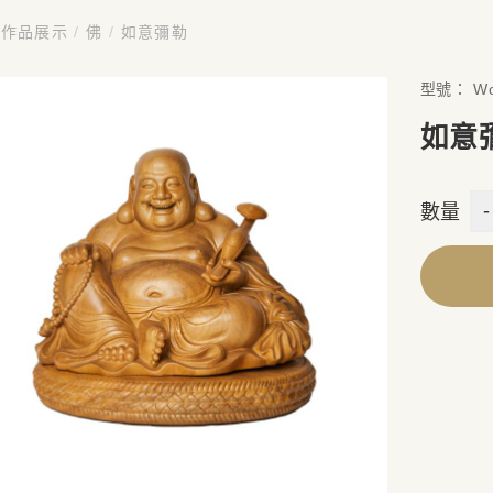
作品展示
/
佛
/
如意彌勒
型號：
Wo
如意
-
數量