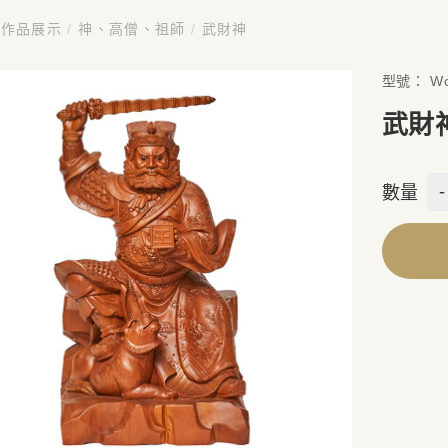
作品展示
/
神、高僧、祖師
/
武財神
型號：
Wo
武財
-
數量