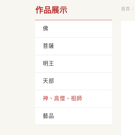
作品展示
首頁
/
佛
菩薩
明王
天部
神、高僧、祖師
藝品