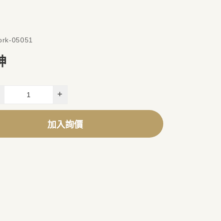
rk-05051
神
+
加入詢價